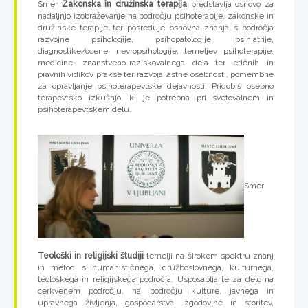
Smer
Zakonska in družinska terapija
predstavlja osnovo za
nadaljnjo izobraževanje na področju psihoterapije, zakonske in
družinske terapije ter posreduje osnovna znanja s področja
razvojne psihologije, psihopatologije, psihiatrije,
diagnostike/ocene, nevropsihologije, temeljev psihoterapije,
medicine, znanstveno-raziskovalnega dela ter etičnih in
pravnih vidikov prakse ter razvoja lastne osebnosti, pomembne
za opravljanje psihoterapevtske dejavnosti. Pridobiš osebno
terapevtsko izkušnjo, ki je potrebna pri svetovalnem in
psihoterapevtskem delu.
Smer
Teološki in religijski študiji
temelji na širokem spektru znanj
in metod s humanističnega, družboslovnega, kulturnega,
teološkega in religijskega področja. Usposablja te za delo na
cerkvenem področju, na področju kulture, javnega in
upravnega življenja, gospodarstva, zgodovine in storitev,