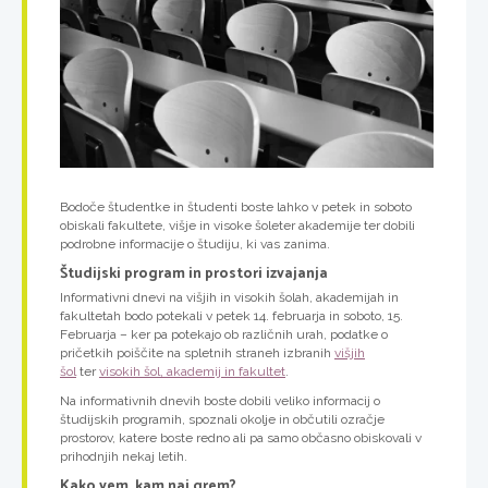
Bodoče študentke in študenti boste lahko v petek in soboto
obiskali fakultete, višje in visoke šoleter akademije ter dobili
podrobne informacije o študiju, ki vas zanima.
Študijski program in prostori izvajanja
Informativni dnevi na višjih in visokih šolah, akademijah in
fakultetah bodo potekali v petek 14. februarja in soboto, 15.
Februarja – ker pa potekajo ob različnih urah, podatke o
pričetkih poiščite na spletnih straneh izbranih
višjih
šol
ter
visokih šol, akademij in fakultet
.
Na informativnih dnevih boste dobili veliko informacij o
študijskih programih, spoznali okolje in občutili ozračje
prostorov, katere boste redno ali pa samo občasno obiskovali v
prihodnjih nekaj letih.
Kako vem, kam naj grem?