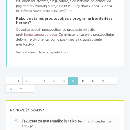
Biti eden od Brezmejnih junakov je edinstvena priložnost, da
pogledate v zakulisje projekta EPK 2025 Nova Gorica - Gorica
in doživite neverjetno pustolovščino.
Kako postaneš prostovoljec v programu Borderless
Heroes?
Če želite postati prostovoljec, se preprosto prijavite
prek
kontaktnega obrazca.
Če nimate izkušenj s prostovoljnim
delom, ne skrbite, saj bomo poskrbeli za usposabljanje in
mentorstvo.
Več informacij lahko najdete
tukaj
.
1
2
...
9
10
11
12
13
14
15
...
72
73
NAJNOVEJŠA GRADIVA
Fakulteta za matematiko in fiziko
: Pisni izpit, september
2015 [01]