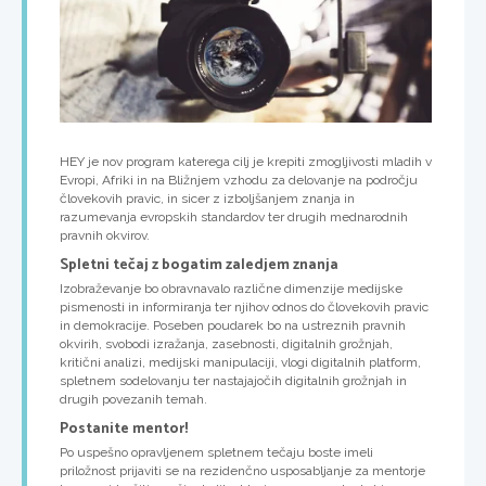
HEY je nov program katerega cilj je krepiti zmogljivosti mladih v
Evropi, Afriki in na Bližnjem vzhodu za delovanje na področju
človekovih pravic, in sicer z izboljšanjem znanja in
razumevanja evropskih standardov ter drugih mednarodnih
pravnih okvirov.
Spletni tečaj z bogatim zaledjem znanja
Izobraževanje bo obravnavalo različne dimenzije medijske
pismenosti in informiranja ter njihov odnos do človekovih pravic
in demokracije. Poseben poudarek bo na ustreznih pravnih
okvirih, svobodi izražanja, zasebnosti, digitalnih grožnjah,
kritični analizi, medijski manipulaciji, vlogi digitalnih platform,
spletnem sodelovanju ter nastajajočih digitalnih grožnjah in
drugih povezanih temah.
Postanite mentor!
Po uspešno opravljenem spletnem tečaju boste imeli
priložnost prijaviti se na rezidenčno usposabljanje za mentorje