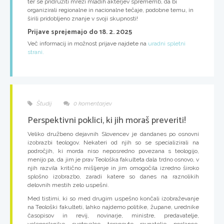
ter se pridružiti mreži mladih akterjev sprememb, da bi
organizirali regionalne in nacionalne tečaje, podobne temu, in
širili pridobljeno znanje v svoji skupnosti!
Prijave sprejemajo do 18. 2. 2025
Več informacij in možnost prijave najdete na
uradni spletni
strani.
Študij
0 komentarjev
Perspektivni poklici, ki jih moraš preveriti!
Veliko družbeno dejavnih Slovencev je dandanes po osnovni
izobrazbi teologov. Nekateri od njih so se specializirali na
področjih, ki morda niso neposredno povezana s teologijo,
menijo pa, da jim je prav Teološka fakulteta dala trdno osnovo, v
njih razvila kritično mišljenje in jim omogočila izredno široko
splošno izobrazbo, zaradi katere so danes na raznolikih
delovnih mestih zelo uspešni.
Med tistimi, ki so med drugim uspešno končali izobraževanje
na Teološki fakulteti, lahko najdemo politike, župane, urednike
časopisov in revij, novinarje, ministre, predavatelje,
veleposlanike, svetovalce, terapevte, ravnatelje, poslance,