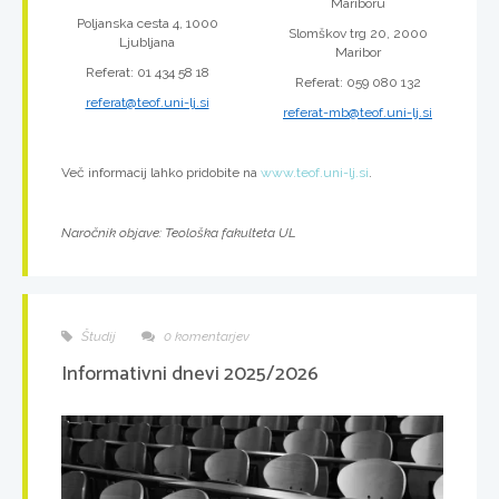
Mariboru
Poljanska cesta 4, 1000
Slomškov trg 20, 2000
Ljubljana
Maribor
Referat: 01 434 58 18
Referat: 059 080 132
referat@teof.uni-lj.si
referat-mb@teof.uni-lj.si
Več informacij lahko pridobite na
www.teof.uni-lj.si
.
Naročnik objave: Teološka fakulteta UL
Študij
0 komentarjev
Informativni dnevi 2025/2026