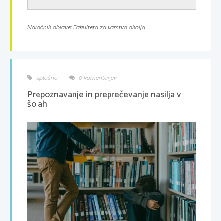
Naročnik objave: Fakulteta za varstvo okolja
Splošno
0 komentarjev
Prepoznavanje in preprečevanje nasilja v
šolah