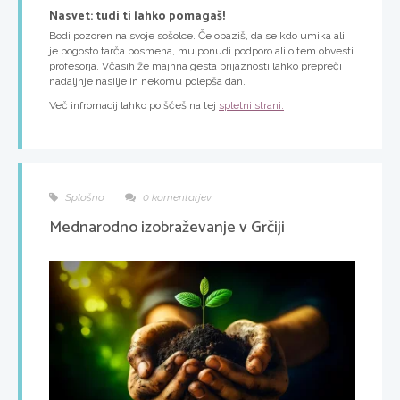
Nasvet: tudi ti lahko pomagaš!
Bodi pozoren na svoje sošolce. Če opaziš, da se kdo umika ali
je pogosto tarča posmeha, mu ponudi podporo ali o tem obvesti
profesorja. Včasih že majhna gesta prijaznosti lahko prepreči
nadaljnje nasilje in nekomu polepša dan.
Več infromacij lahko poiščeš na tej
spletni strani.
Splošno
0 komentarjev
Mednarodno izobraževanje v Grčiji