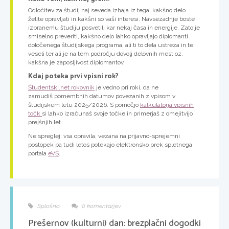
Odločitev za študij naj seveda izhaja iz tega, kakšno delo
želite opravljati in kakšni so vaši interesi. Navsezadnje boste
izbranemu študiju posvetili kar nekaj časa in energije. Zato je
smiselno preveriti, kakšno delo lahko opravljajo diplomanti
določenega študijskega programa, ali ti to dela ustreza in te
veseli ter ali je na tem področju dovolj delovnih mest oz.
kakšna je zaposljivost diplomantov.
Kdaj poteka prvi vpisni rok?
Študentski.net rokovnik
je vedno pri roki, da ne
zamudiš pomembnih datumov povezanih z vpisom v
študijskem letu 2025/2026. S pomočjo
kalkulatorja vpisnih
točk
si lahko izračunaš svoje točke in primerjaš z omejitvijo
prejšnjih let.
Ne spreglej: vsa opravila, vezana na prijavno-sprejemni
postopek pa tudi letos potekajo elektronsko prek spletnega
portala
eVŠ
.
Splošno
0 komentarjev
Prešernov (kulturni) dan: brezplačni dogodki