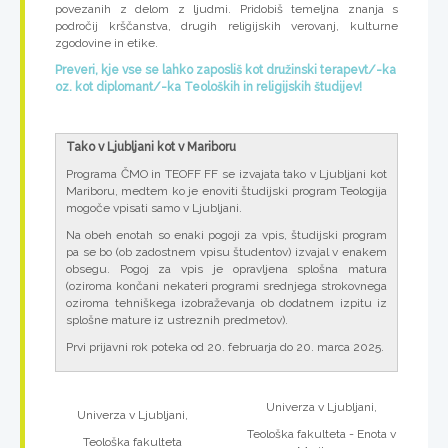
povezanih z delom z ljudmi. Pridobiš temeljna znanja s
področij krščanstva, drugih religijskih verovanj, kulturne
zgodovine in etike.
Preveri, kje vse se lahko zaposliš kot družinski terapevt/-ka
oz. kot diplomant/-ka Teoloških in religijskih študijev!
Tako v Ljubljani kot v Mariboru
Programa ČMO in TEOFF FF se izvajata tako v Ljubljani kot
Mariboru, medtem ko je enoviti študijski program Teologija
mogoče vpisati samo v Ljubljani.
Na obeh enotah so enaki pogoji za vpis, študijski program
pa se bo (ob zadostnem vpisu študentov) izvajal v enakem
obsegu. Pogoj za vpis je opravljena splošna matura
(oziroma končani nekateri programi srednjega strokovnega
oziroma tehniškega izobraževanja ob dodatnem izpitu iz
splošne mature iz ustreznih predmetov).
Prvi prijavni rok poteka od 20. februarja do 20. marca 2025.
Univerza v Ljubljani,
Univerza v Ljubljani,
Teološka fakulteta - Enota v
Teološka fakulteta