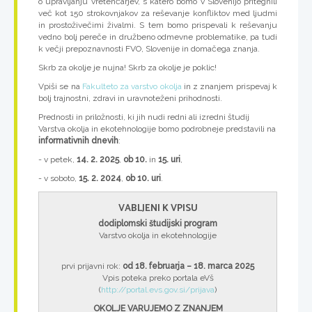
o upravljanju vretenčarjev, s katero bomo v Slovenijo pritegnili
več kot 150 strokovnjakov za reševanje konfliktov med ljudmi
in prostoživečimi živalmi. S tem bomo prispevali k reševanju
vedno bolj pereče in družbeno odmevne problematike, pa tudi
k večji prepoznavnosti FVO, Slovenije in domačega znanja.
Skrb za okolje je nujna! Skrb za okolje je poklic!
Vpiši se na
Fakulteto za varstvo okolja
in z znanjem prispevaj k
bolj trajnostni, zdravi in uravnoteženi prihodnosti.
Prednosti in priložnosti, ki jih nudi redni ali izredni študij
Varstva okolja in ekotehnologije bomo podrobneje predstavili na
informativnih dnevih
:
- v petek,
14. 2. 2025
,
ob 10.
in
15. uri
,
- v soboto,
15. 2. 2024
,
ob 10. uri
.
VABLJENI K VPISU
dodiplomski študijski program
Varstvo okolja in ekotehnologije
prvi prijavni rok:
od 18. februarja – 18. marca 2025
Vpis poteka preko portala eVš
(
http://portal.evs.gov.si/prijava
)
OKOLJE VARUJEMO Z ZNANJEM