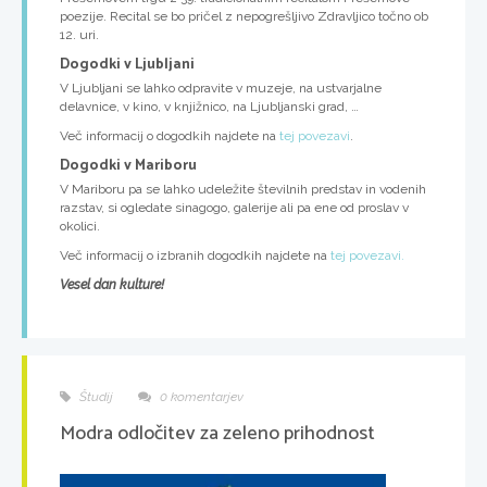
poezije. Recital se bo pričel z nepogrešljivo Zdravljico točno ob
12. uri.
Dogodki v Ljubljani
V Ljubljani se lahko odpravite v muzeje, na ustvarjalne
delavnice, v kino, v knjižnico, na Ljubljanski grad, …
Več informacij o dogodkih najdete na
tej povezavi
.
Dogodki v Mariboru
V Mariboru pa se lahko udeležite številnih predstav in vodenih
razstav, si ogledate sinagogo, galerije ali pa ene od proslav v
okolici.
Več informacij o izbranih dogodkih najdete na
tej povezavi.
Vesel dan kulture!
Študij
0 komentarjev
Modra odločitev za zeleno prihodnost