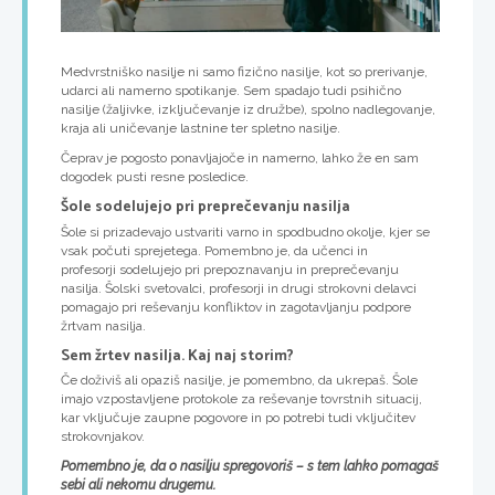
Medvrstniško nasilje ni samo fizično nasilje, kot so prerivanje,
udarci ali namerno spotikanje. Sem spadajo tudi psihično
nasilje (žaljivke, izključevanje iz družbe), spolno nadlegovanje,
kraja ali uničevanje lastnine ter spletno nasilje.
Čeprav je pogosto ponavljajoče in namerno, lahko že en sam
dogodek pusti resne posledice.
Šole sodelujejo pri preprečevanju nasilja
Šole si prizadevajo ustvariti varno in spodbudno okolje, kjer se
vsak počuti sprejetega. Pomembno je, da učenci in
profesorji sodelujejo pri prepoznavanju in preprečevanju
nasilja. Šolski svetovalci, profesorji in drugi strokovni delavci
pomagajo pri reševanju konfliktov in zagotavljanju podpore
žrtvam nasilja.
Sem žrtev nasilja. Kaj naj storim?
Če doživiš ali opaziš nasilje, je pomembno, da ukrepaš. Šole
imajo vzpostavljene protokole za reševanje tovrstnih situacij,
kar vključuje zaupne pogovore in po potrebi tudi vključitev
strokovnjakov.
Pomembno je, da o nasilju spregovoriš – s tem lahko pomagaš
sebi ali nekomu drugemu.