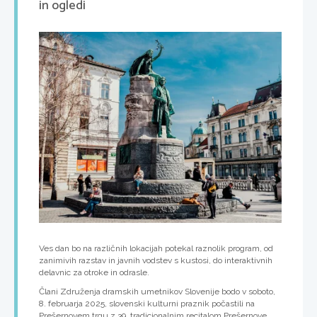
in ogledi
Ves dan bo na različnih lokacijah potekal raznolik program, od
zanimivih razstav in javnih vodstev s kustosi, do interaktivnih
delavnic za otroke in odrasle.
Člani Združenja dramskih umetnikov Slovenije bodo v soboto,
8. februarja 2025, slovenski kulturni praznik počastili na
Prešernovem trgu z 39. tradicionalnim recitalom Prešernove