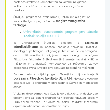
postaneš strokovno kompetenten za verske, religiozne,
kulturne in etične izzive in potrebe sodobnega časa in
prostora.
Študijski program se izvaja samo Ljubljani in traja 5 let, po
koncu študija pa prejmeš naziv
magister/magistrica
teologije.
Univerzitetni dvopredmetni program prve stopnje
Teološki študiji (TEOF FF)
Ta univerzitetni študijski program je
zasnovan
interdisciplinarno
in obsega področje teologije, filozofije,
sociologije, psihologije, religiologije ter etike. Študij omogoča,
da združiš teološka in religijska znanja z drugim področjem
Filozofske fakultete. S študijem širiš znanje, razvijaš kritično
mišljenje in pridobivaš kompetence za reševanje izzivov
sodobnega sveta. Dve diplomi ponujata neskončne možnosti.
Dvopredmetni študijski program Teološki študiji se izvaja
v
povezavi s Filozofsko fakulteto UL in UM.
Nekatere vsebine
potekajo tudi s programom prve stopnje Človek in medosebni
odnosi.
V okviru dvopredmetnega študija ob zaključku pridobite dve
diplomi: eno za izbrani program na Filozofski fakulteti (bodisi v
Ljubljani ali Mariboru), drugo pa na Teološki fakulteti z nazivom
diplomant/diplomantka teoloških študijev.