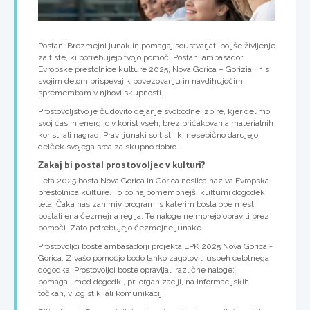
Postani Brezmejni junak in pomagaj soustvarjati boljše življenje
za tiste, ki potrebujejo tvojo pomoč. Postani ambasador
Evropske prestolnice kulture 2025, Nova Gorica – Gorizia, in s
svojim delom prispevaj k povezovanju in navdihujočim
spremembam v njhovi skupnosti.
Prostovoljstvo je čudovito dejanje svobodne izbire, kjer delimo
svoj čas in energijo v korist vseh, brez pričakovanja materialnih
koristi ali nagrad. Pravi junaki so tisti, ki nesebično darujejo
delček svojega srca za skupno dobro.
Zakaj bi postal prostovoljec v kulturi?
Leta 2025 bosta Nova Gorica in Gorica nosilca naziva Evropska
prestolnica kulture. To bo najpomembnejši kulturni dogodek
leta. Čaka nas zanimiv program, s katerim bosta obe mesti
postali ena čezmejna regija. Te naloge ne morejo opraviti brez
pomoči. Zato potrebujejo čezmejne junake.
Prostovoljci boste ambasadorji projekta EPK 2025 Nova Gorica -
Gorica. Z vašo pomočjo bodo lahko zagotovili uspeh celotnega
dogodka. Prostovoljci boste opravljali različne naloge:
pomagali med dogodki, pri organizaciji, na informacijskih
točkah, v logistiki ali komunikaciji.