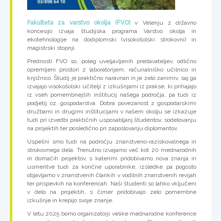
Fakulteta za varstvo okolja (FVO)
v Velenju z državno
koncesijo izvaja študijska programa Varstvo okolja in
ekotehnologije na dodiplomski (visokošolski strokovni) in
magistrski stopnji.
Prednosti FVO so, poleg uveljavljenih predavateljev, odlično
opremljeni prostori z laboratorijem, računalniško učilnico in
knjižnico. Študij je praktično naravnan in je zelo zanimiv, saj ga
izvajajo visokošolski učitelji z izkušnjami iz prakse, ki prihajajo
iz vseh pomembnejših inštitucij našega področja, pa tudi iz
podjetij oz. gospodarstva. Dobra povezanost z gospodarskimi
družbami in drugimi inštitucijami v našem okolju se izkazuje
tudi pri izvedbi praktičnih usposabljanj študentov, sodelovanju
na projektih ter posledično pri zaposlovanju diplomantov.
Uspešni smo tudi na področju znanstveno-raziskovalnega in
strokovnega dela. Trenutno izvajamo več kot 20 mednarodnih
in domačih projektov, s katerimi pridobivamo nova znanja in
usmeritve tudi za končne uporabnike, izsledke pa pogosto
objavljamo v znanstvenih člankih v vodilnih znanstvenih revijah
ter prispevkih na konferencah. Naši študenti so lahko vključeni
v delo na projektih, s čimer pridobivajo zelo pomembne
izkušnje in krepijo svoje znanje.
V letu 2025 bomo organizatorji velike mednarodne konference