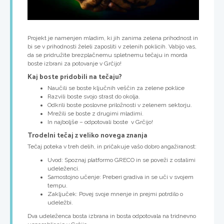
Projekt je namenjen mladim, ki jih zanima zelena prihodnost in
bi se v prihodnosti želeli zaposliti v zelenih poklicih. Vabijo vas,
da se pridružite brezplačnemu spletnemu tečaju in morda
boste izbrani za potovanje v Grčijo!
Kaj boste pridobili na tečaju?
Naučili se boste ključnih veščin za zelene poklice
Razvili boste svojo strast do okolja.
Odkrili boste poslovne priložnosti v zelenem sektorju.
Mrežili se boste z drugimi mladimi.
In najboljše – odpotovali boste v Grčijo!
Trodelni tečaj z veliko novega znanja
Tečaj poteka v treh delih, in pričakuje vašo dobro angažiranost:
Uvod: Spoznaj platformo GRECO in se poveži z ostalimi
udeleženci.
Samostojno učenje: Preberi gradiva in se uči v svojem
tempu.
Zaključek: Povej svoje mnenje in prejmi potrdilo o
udeležbi.
Dva udeleženca bosta izbrana in bosta odpotovala na tridnevno